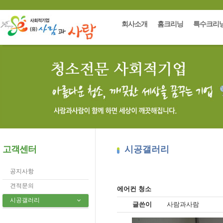
회사소개
홈크리닝
특수크리
고객센터
시공갤러리
공지사항
견적문의
에어컨 청소
시공갤러리
글쓴이
사람과사람