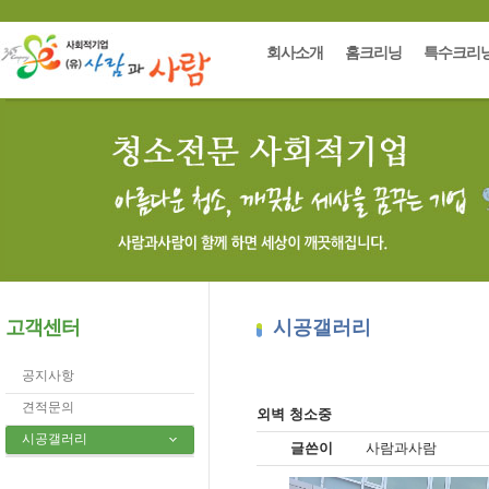
회사소개
홈크리닝
특수크리
고객센터
시공갤러리
공지사항
견적문의
외벽 청소중
시공갤러리
글쓴이
사람과사람