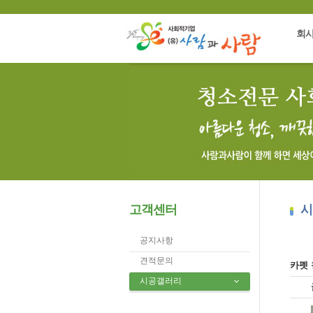
회
고객센터
시
공지사항
견적문의
카펫
시공갤러리