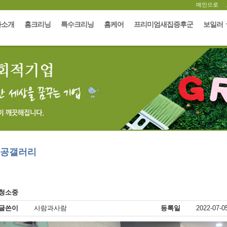
메인으로
사소개
홈크리닝
특수크리닝
홈케어
프리미엄새집증후군
보일러
공갤러리
 청소중
글쓴이
사람과사람
등록일
2022-07-0