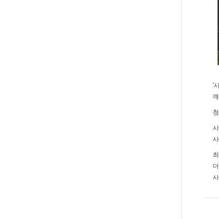
'
깨
청
사
사
최
더
사