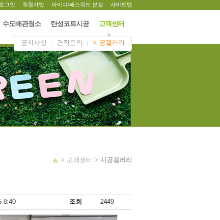
로그인
회원가입
아이디/패스워드 분실
사이트맵
ㆍ수도배관청소
탄성코트시공
고객센터
공지사항
견적문의
시공갤러리
> 고객센터 >
시공갤러리
5 8:40
조회
2449