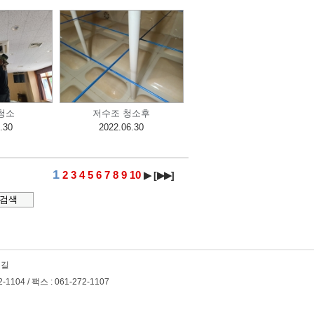
청소
저수조 청소후
.30
2022.06.30
1
2
3
4
5
6
7
8
9
10
▶
[
▶▶
]
 길
104 / 팩스 : 061-272-1107