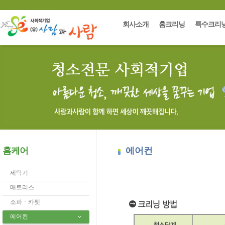
회사소개
홈크리닝
특수크리
홈케어
에어컨
세탁기
매트리스
소파ㆍ카펫
에어컨