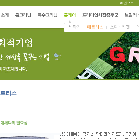
메인으로
사소개
홈크리닝
특수크리닝
홈케어
프리미엄새집증후군
보일러
세탁기
매트리스
소파ㆍ카펫
트리스