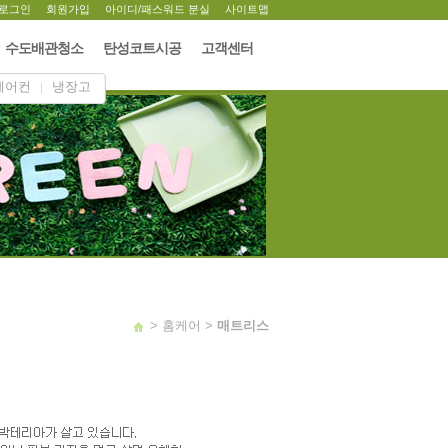
로그인
회원가입
아이디/패스워드 분실
사이트맵
ㆍ수도배관청소
탄성코트시공
고객센터
에어컨
냉장고
> 홈케어 >
매트리스