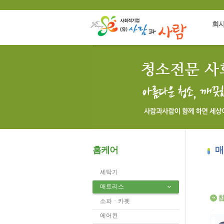
회
홈케어
매
세탁기
매트리스
소파ㆍ카펫
에어컨