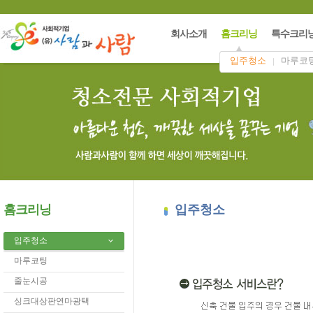
회사소개
홈크리닝
특수크리
입주청소
마루코
홈크리닝
입주청소
입주청소
마루코팅
줄눈시공
싱크대상판연마광택